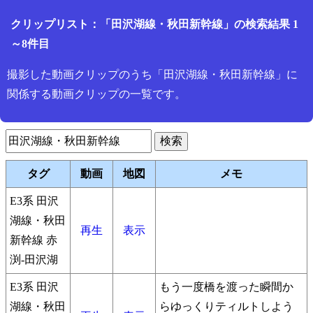
クリップリスト：「田沢湖線・秋田新幹線」の検索結果 1
～8件目
撮影した動画クリップのうち「田沢湖線・秋田新幹線」に
関係する動画クリップの一覧です。
タグ
動画
地図
メモ
E3系 田沢
湖線・秋田
再生
表示
新幹線 赤
渕-田沢湖
E3系 田沢
もう一度橋を渡った瞬間か
湖線・秋田
らゆっくりティルトしよう